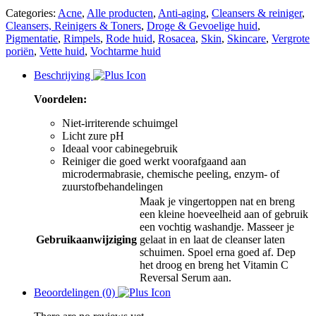
Categories:
Acne
,
Alle producten
,
Anti-aging
,
Cleansers & reiniger
,
Cleansers, Reinigers & Toners
,
Droge & Gevoelige huid
,
Pigmentatie
,
Rimpels
,
Rode huid
,
Rosacea
,
Skin
,
Skincare
,
Vergrote
poriën
,
Vette huid
,
Vochtarme huid
Beschrijving
Voordelen:
Niet-irriterende schuimgel
Licht zure pH
Ideaal voor cabinegebruik
Reiniger die goed werkt voorafgaand aan
microdermabrasie, chemische peeling, enzym- of
zuurstofbehandelingen
Maak je vingertoppen nat en breng
een kleine hoeveelheid aan of gebruik
een vochtig washandje. Masseer je
Gebruikaanwijziging
gelaat in en laat de cleanser laten
schuimen. Spoel erna goed af. Dep
het droog en breng het Vitamin C
Reversal Serum aan.
Beoordelingen (0)