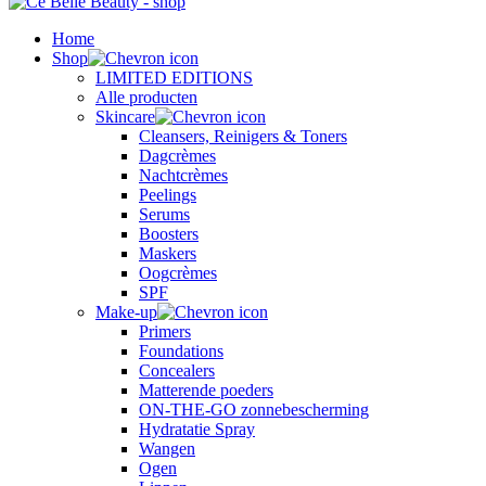
Home
Shop
LIMITED EDITIONS
Alle producten
Skincare
Cleansers, Reinigers & Toners
Dagcrèmes
Nachtcrèmes
Peelings
Serums
Boosters
Maskers
Oogcrèmes
SPF
Make-up
Primers
Foundations
Concealers
Matterende poeders
ON-THE-GO zonnebescherming
Hydratatie Spray
Wangen
Ogen