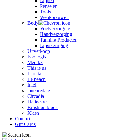
Lippen
Penselen
Tools
Wenkbrauwen
Body
Voetverzorging
Handverzorging
Tanning Producten
Lipverzorging
Uitverkoop
Footlogix
Medik8
This is us
Laouta
Le beach
Inlei
jane iredale
Circadia
Heliocare
Brush on block
Xlash
Contact
Gift Cards