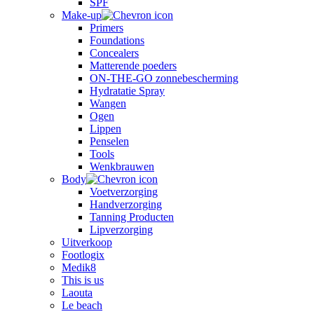
SPF
Make-up
Primers
Foundations
Concealers
Matterende poeders
ON-THE-GO zonnebescherming
Hydratatie Spray
Wangen
Ogen
Lippen
Penselen
Tools
Wenkbrauwen
Body
Voetverzorging
Handverzorging
Tanning Producten
Lipverzorging
Uitverkoop
Footlogix
Medik8
This is us
Laouta
Le beach