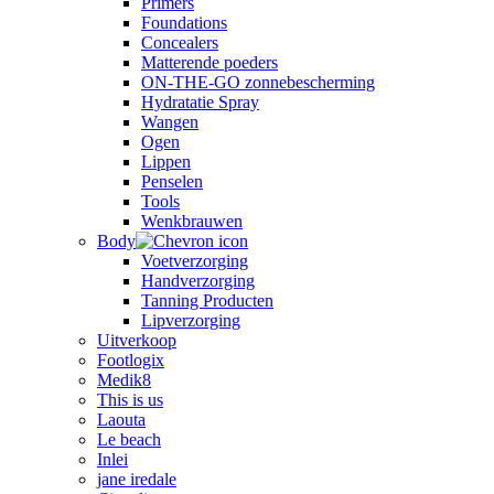
Primers
Foundations
Concealers
Matterende poeders
ON-THE-GO zonnebescherming
Hydratatie Spray
Wangen
Ogen
Lippen
Penselen
Tools
Wenkbrauwen
Body
Voetverzorging
Handverzorging
Tanning Producten
Lipverzorging
Uitverkoop
Footlogix
Medik8
This is us
Laouta
Le beach
Inlei
jane iredale