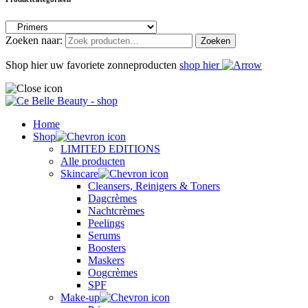
Zoeken naar:
Zoeken
Shop hier uw favoriete zonneproducten
shop hier
Home
Shop
LIMITED EDITIONS
Alle producten
Skincare
Cleansers, Reinigers & Toners
Dagcrèmes
Nachtcrèmes
Peelings
Serums
Boosters
Maskers
Oogcrèmes
SPF
Make-up