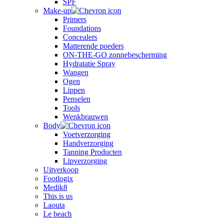
SPF
Make-up
Primers
Foundations
Concealers
Matterende poeders
ON-THE-GO zonnebescherming
Hydratatie Spray
Wangen
Ogen
Lippen
Penselen
Tools
Wenkbrauwen
Body
Voetverzorging
Handverzorging
Tanning Producten
Lipverzorging
Uitverkoop
Footlogix
Medik8
This is us
Laouta
Le beach